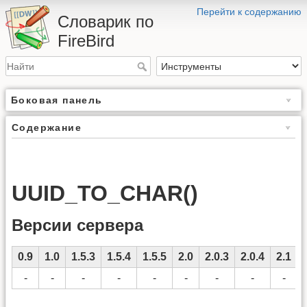
Перейти к содержанию
Словарик по
FireBird
Боковая панель
Содержание
UUID_TO_CHAR()
Версии сервера
0.9
1.0
1.5.3
1.5.4
1.5.5
2.0
2.0.3
2.0.4
2.1
-
-
-
-
-
-
-
-
-