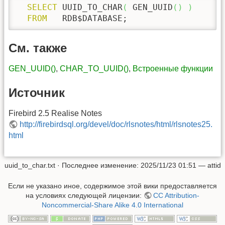
SELECT
 UUID_TO_CHAR
(
 GEN_UUID
(
)
)
FROM
   RDB$DATABASE;
См. также
GEN_UUID()
,
CHAR_TO_UUID()
,
Встроенные функции
Источник
Firebird 2.5 Realise Notes
http://firebirdsql.org/devel/doc/rlsnotes/html/rlsnotes25.
html
uuid_to_char.txt
· Последнее изменение:
2025/11/23 01:51
—
attid
Если не указано иное, содержимое этой вики предоставляется
на условиях следующей лицензии:
CC Attribution-
Noncommercial-Share Alike 4.0 International