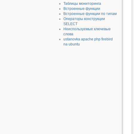
Таблицы мониторинга
Встроенные функции
Встроенные функции по типам
Операторы конструкции
SELECT
Неиспользуемые ключевые
слова
ustanovka apache php firebird
na ubuntu