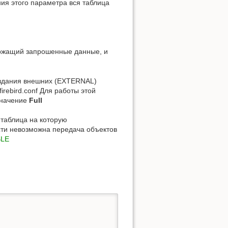
ния этого параметра вся таблица
ержащий запрошенные данные, и
оздания внешних (EXTERNAL)
rebird.conf Для работы этой
значение
Full
таблица на которую
сти невозможна передача объектов
BLE