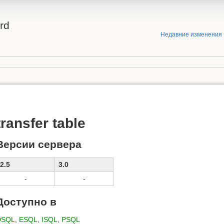
rd
Недавние изменения
transfer table
Версии сервера
2.5
3.0
-
-
Доступно в
DSQL
,
ESQL
,
ISQL
,
PSQL