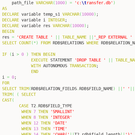
    path_file 
VARCHAR
(
1000
)
=
'c:
\t
ransfer.db'
)
AS
DECLARE
 variable temp_s1 
VARCHAR
(
10000
)
DECLARE
 variable i 
INTEGER
DECLARE
 variable res 
VARCHAR
(
10000
)
BEGIN
res 
=
'CREATE TABLE '
||
TABLE_NAME
||
'_REP EXTERNAL '
SELECT
COUNT
(
*
)
FROM
 RDB$RELATIONS 
WHERE
 RDB$RELATION_N
IF
(
i 
>
0
)
THEN
BEGIN
EXECUTE
 STATEMENT 
'DROP TABLE '
||
TABLE_NA
WITH
 AUTONOMOUS 
TRANSACTION
;

END
i 
=
0
FOR
SELECT
TRIM
(
RDB$RELATION_FIELDS
.
RDB$FIELD_NAME
)
||
' '
||
TRIM
(
(
SELECT
CAST
(
CASE
 T2
.
RDB$FIELD_TYPE

WHEN
7
THEN
'SMALLINT'
WHEN
8
THEN
'INTEGER'
WHEN
12
THEN
'DATE'
WHEN
13
THEN
'TIME'
WHEN
14
THEN
'CHAR('
||
T2
.
rdb$field_length
||
')'