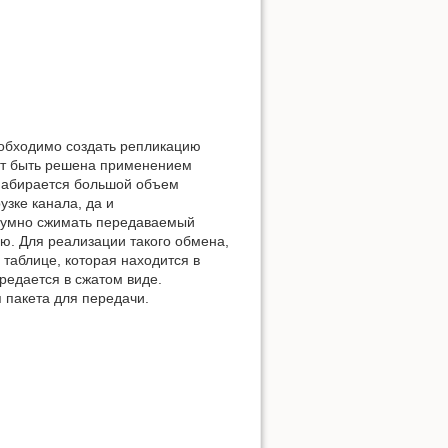
еобходимо создать репликацию
жет быть решена применением
 набирается большой объем
зке канала, да и
азумно сжимать передаваемый
ю. Для реализации такого обмена,
таблице, которая находится в
редается в сжатом виде.
 пакета для передачи.