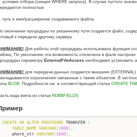
. условия отбора (секция WHERE запроса). В случае пустого значе
ередается полностью
. путь и имя/расширение создаваемого файла
о окончании процедуры по указанному пути создается файл, сод
отовый к передачи другому серверу.
ВНИМАНИЕ!
Для работы этой процедуры использована функция с
аблиц. По умолчанию эта возможность отключена в фале настроек fi
роцедуры параметру
ExternalFileAccess
необходимо установить 
ВНИМАНИЕ!
для передачи данных создается внешняя (EXTERNAL) 
акладываются ограничения связанные с таким объектом. В частно
типа
BLOB
. Подробности см. в соответствующей статье
CREATE TA
асть кода взята из статьи
RDB$FIELDS
Пример
CREATE
OR
ALTER
PROCEDURE
 TRANSFER 
(
TABLE_NAME
VARCHAR
(
1000
)
,
    where_str 
VARCHAR
(
1000
)
,