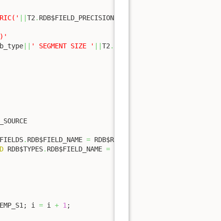
RIC('
||
T2
.
RDB$FIELD_PRECISION
||
','
||
(
-
1
*
T2
.
rdb$field_sca
)'
b_type
||
' SEGMENT SIZE '
||
T2
.
rdb$segment_length

FIELDS
.
RDB$FIELD_NAME 
=
 RDB$RELATION_FIELDS
.
RDB$FIELD_SO
D
 RDB$TYPES
.
RDB$FIELD_NAME 
=
'RDB$FIELD_TYPE'
EMP_S1; i 
=
 i 
+
1