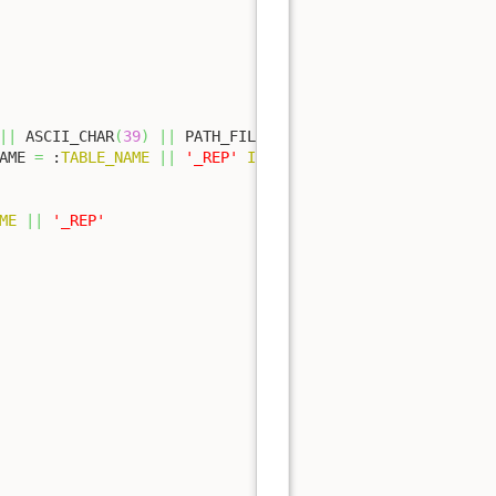
||
 ASCII_CHAR
(
39
)
||
 PATH_FILE 
||
 ASCII_CHAR
(
39
)
||
' ('
AME 
=
 :
TABLE_NAME
||
'_REP'
INTO
 i;

ME
||
'_REP'