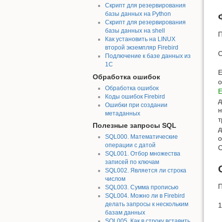
Скрипт для резервирования
базы данных на Python
Скрипт для резервирования
базы данных на shell
П
Как установить на LINUX
второй экземпляр Firebird
С
Подлючение к базе данных из
1С
Е
Обработка ошибок
о
Обработка ошибок
Коды ошибок Firebird
д
Ошибки при создании
н
метаданных
т
Полезные запросы SQL
д
SQL000. Математические
о
операции с датой
С
SQL001. Отбор множества
записей по ключам
SQL002. Является ли строка
числом
П
SQL003. Сумма прописью
SQL004. Можно ли в Firebird
делать запросы к нескольким
1
базам данных
SQL005. Как в строку вставить