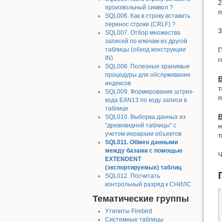
2
произвольный символ ?
п
SQL006. Как в строку вставить
перенос строки (CRLF) ?
3
SQL007. Отбор множества
записей по ключам из другой
П
таблицы (обход конструкции
IN)
г
SQL008. Полезные хранимые
процедуры для обслуживание
индексов
т
SQL009. Формирование штрих-
п
кода EAN13 по коду записи в
таблице
SQL010. Выборка данных из
н
"древовидной таблицы" с
учетом иерархии объектов
SQL011. Обмен данными
между базами с помощью
Ч
EXTENDENT
(экспортируемых) таблиц
SQL012. Посчитать
контрольный разряд к СНИЛС
Тематические группы
Утилиты Firebird
Системные таблицы