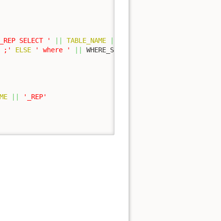
_REP SELECT '
||
TABLE_NAME
||
'.* FROM '
||
TABLE_NAME
 ;'
ELSE
' where '
||
 WHERE_STR 
||
' ;'
END
;

ME
||
'_REP'