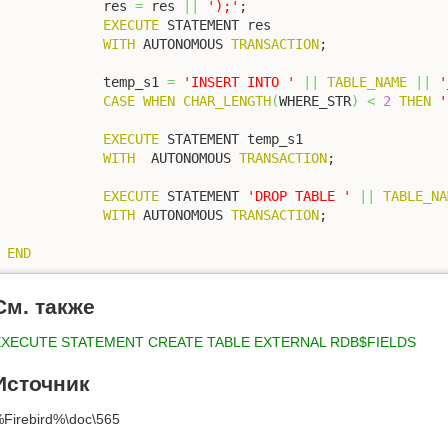
            res 
=
 res 
||
');'
;

EXECUTE
 STATEMENT res

WITH
 AUTONOMOUS 
TRANSACTION
;

            temp_s1 
=
'INSERT INTO '
||
TABLE_NAME
||
'
CASE
WHEN
CHAR_LENGTH
(
WHERE_STR
)
<
2
THEN
'
EXECUTE
 STATEMENT temp_s1

WITH
  AUTONOMOUS 
TRANSACTION
;

EXECUTE
 STATEMENT 
'DROP TABLE '
||
TABLE_NA
WITH
 AUTONOMOUS 
TRANSACTION
;

END
См. также
EXECUTE STATEMENT
CREATE TABLE
EXTERNAL
RDB$FIELDS
Источник
Firebird%\doc\565