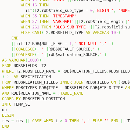
WHEN
16
THEN
          iif
(
T2
.
rdb$field_sub_type 
=
0
,
'BIGINT'
,
'NUME
WHEN
35
THEN
'TIMESTAMP'
WHEN
37
THEN
'VARCHAR('
||
T2
.
rdb$field_length
||
'
WHEN
261
THEN
'BLOB SUB_TYPE '
||
T2
.
rdb$field_su
ELSE
CAST
(
T2
.
RDB$FIELD_TYPE 
AS
VARCHAR
(
10
)
)
END
||
iif
(
T2
.
RDB$NULL_FLAG 
=
1
,
' NOT NULL '
,
' '
)
||
COALESCE
(
' '
||
RDB$DEFAULT_SOURCE
,
''
)
||
COALESCE
(
' '
||
rdb$validation_SOURCE
,
''
)
AS
VARCHAR
(
1000
)
)
FROM
WHERE
 T2
.
RDB$FIELD_NAME 
=
 RDB$RELATION_FIELDS
.
)
)
AS
FROM
 RDB$RELATION_FIELDS 
INNER
JOIN
 RDB$FIELDS 
ON
(
RDB$
WHERE
 RDB$TYPES
.
RDB$TYPE 
=
 RDB$FIELDS
.
RDB$FIELD_TYPE 
AN
AND
 RDB$RELATION_NAME 
=
 :
TABLE_NAME
ORDER
BY
INTO
 TEMP_S1

BEGIN
res 
=
 res 
||
CASE
WHEN
 i 
>
0
THEN
', '
ELSE
''
END
||
 T
END