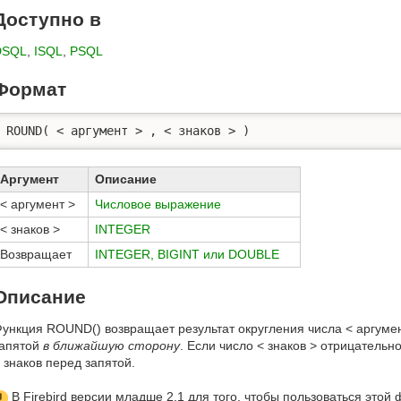
Доступно в
DSQL
,
ISQL
,
PSQL
Формат
ROUND( < аргумент > , < знаков > )
Аргумент
Описание
< аргумент >
Числовое выражение
< знаков >
INTEGER
Возвращает
INTEGER, BIGINT или DOUBLE
Описание
ункция ROUND() возвращает результат округления числа < аргумент
апятой
в ближайшую сторону
. Если число < знаков > отрицательно
 знаков перед запятой.
В Firebird версии младше 2.1 для того, чтобы пользоваться этой