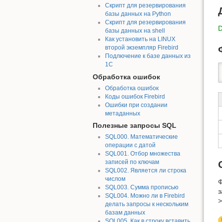
Скрипт для резервирования
базы данных на Python
Скрипт для резервирования
базы данных на shell
Как установить на LINUX
второй экземпляр Firebird
Подлючение к базе данных из
1С
Обработка ошибок
Обработка ошибок
Коды ошибок Firebird
Ошибки при создании
метаданных
Полезные запросы SQL
SQL000. Математические
операции с датой
SQL001. Отбор множества
записей по ключам
SQL002. Является ли строка
числом
Ф
SQL003. Сумма прописью
з
SQL004. Можно ли в Firebird
>
делать запросы к нескольким
базам данных
SQL005. Как в строку вставить