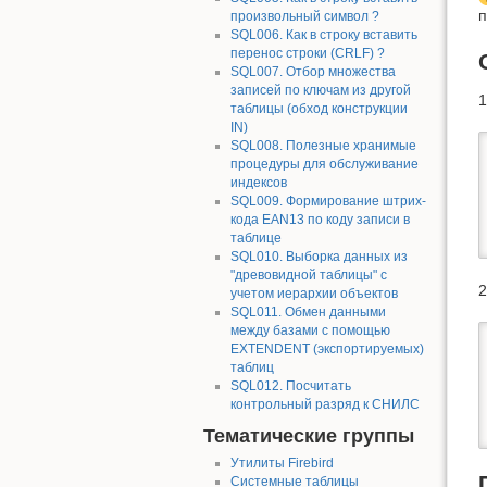
п
произвольный символ ?
SQL006. Как в строку вставить
перенос строки (CRLF) ?
SQL007. Отбор множества
записей по ключам из другой
1
таблицы (обход конструкции
IN)
SQL008. Полезные хранимые
процедуры для обслуживание
индексов
SQL009. Формирование штрих-
кода EAN13 по коду записи в
таблице
SQL010. Выборка данных из
"древовидной таблицы" с
2
учетом иерархии объектов
SQL011. Обмен данными
между базами с помощью
EXTENDENT (экспортируемых)
таблиц
SQL012. Посчитать
контрольный разряд к СНИЛС
Тематические группы
Утилиты Firebird
Системные таблицы