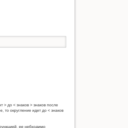
 > до < знаков > знаков после
е, то округление идет до < знаков
 функцией, ее небходимо