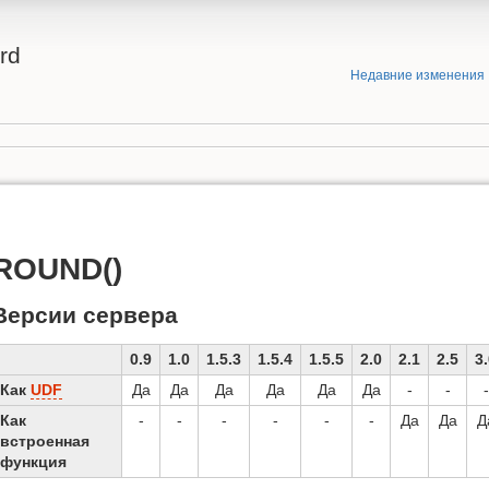
rd
Недавние изменения
ROUND()
Версии сервера
0.9
1.0
1.5.3
1.5.4
1.5.5
2.0
2.1
2.5
3
Как
UDF
Да
Да
Да
Да
Да
Да
-
-
-
Как
-
-
-
-
-
-
Да
Да
Д
встроенная
функция