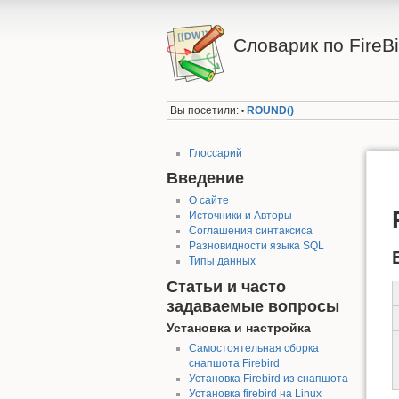
Словарик по FireBi
Вы посетили:
ROUND()
•
Глоссарий
Введение
О сайте
Источники и Авторы
Соглашения синтаксиса
Разновидности языка SQL
Типы данных
Статьи и часто
задаваемые вопросы
Установка и настройка
Самостоятельная сборка
снапшота Firebird
Установка Firebird из снапшота
Установка firebird на Linux