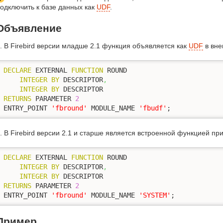
одключить к базе данных как
UDF
.
Объявление
. В Firebird версии младше 2.1 функция объявляется как
UDF
в вне
DECLARE
 EXTERNAL 
FUNCTION
 ROUND

INTEGER
BY
 DESCRIPTOR
,
INTEGER
BY
RETURNS
 PARAMETER 
2
ENTRY_POINT 
'fbround'
 MODULE_NAME 
'fbudf'
;
. В Firebird версии 2.1 и старше является встроенной функцией пр
DECLARE
 EXTERNAL 
FUNCTION
 ROUND

INTEGER
BY
 DESCRIPTOR
,
INTEGER
BY
RETURNS
 PARAMETER 
2
ENTRY_POINT 
'fbround'
 MODULE_NAME 
'SYSTEM'
;
Пример