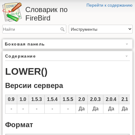
Перейти к содержанию
Словарик по
FireBird
Боковая панель
Содержание
LOWER()
Версии сервера
0.9
1.0
1.5.3
1.5.4
1.5.5
2.0
2.0.3
2.0.4
2.1
-
-
-
-
-
Да
Да
Да
Да
Формат