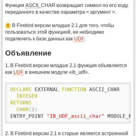
Функция
ASCII
_CHAR возвращает символ по его коду,
переданного в качестве параметра < аргумент >.
В Firebird версии младше 2.1 для того, чтобы
пользоваться этой функцией, ее небходимо
подключить к базе данных как
UDF
.
Объявление
1. В Firebird версии младше 2.1 функция объявляется
как
UDF
в внешнем модуле «ib_udf».
DECLARE
 EXTERNAL 
FUNCTION
 ASCII_CHAR

INTEGER
RETURNS
CHAR
(
1
)
ENTRY_POINT 
"IB_UDF_ascii_char"
 MODULE_NA
2. В Firebird версии 2.1 и старше является встроенной