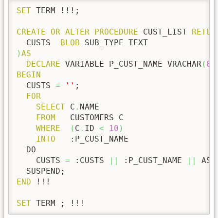
SET
 TERM !!!;

CREATE
OR
ALTER
PROCEDURE
 CUST_LIST 
RETUR
  CUSTS  
BLOB
)
AS
DECLARE
 VARIABLE P_CUST_NAME VRACHAR
(
80
BEGIN
  CUSTS 
=
''
;

FOR
SELECT
 C
.
NAME

FROM
   CUSTOMERS C

WHERE
(
C
.
ID 
<
10
)
INTO
   :P_CUST_NAME

  DO

    CUSTS 
=
 :CUSTS 
||
 :P_CUST_NAME 
||
 ASC
END
 !!!

SET
 TERM ; !!!