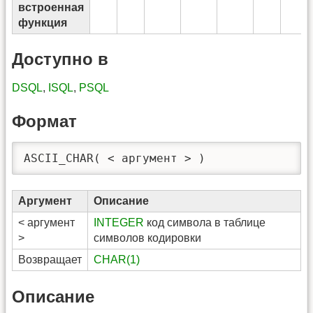
встроенная
функция
Доступно в
DSQL
,
ISQL
,
PSQL
Формат
ASCII_CHAR( < аргумент > )
Аргумент
Описание
< аргумент
INTEGER
код символа в таблице
>
символов кодировки
Возвращает
CHAR(1)
Описание