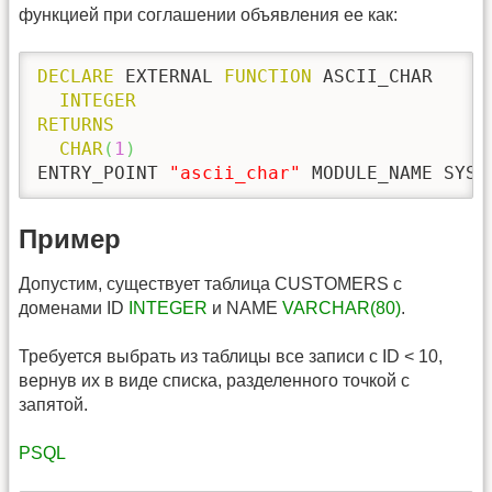
функцией при соглашении объявления ее как:
DECLARE
 EXTERNAL 
FUNCTION
 ASCII_CHAR

INTEGER
RETURNS
CHAR
(
1
)
ENTRY_POINT 
"ascii_char"
 MODULE_NAME SYST
Пример
Допустим, существует таблица CUSTOMERS с
доменами ID
INTEGER
и NAME
VARCHAR(80)
.
Требуется выбрать из таблицы все записи с ID < 10,
вернув их в виде списка, разделенного точкой с
запятой.
PSQL