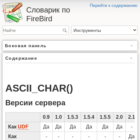
Перейти к содержанию
Словарик по
FireBird
Боковая панель
Содержание
ASCII_CHAR()
Версии сервера
0.9
1.0
1.5.3
1.5.4
1.5.5
2.0
2.1
Как
UDF
Да
Да
Да
Да
Да
Да
-
Как
-
-
-
-
-
-
Да