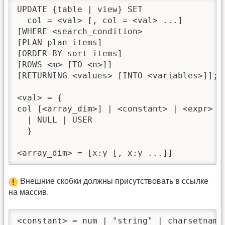
UPDATE {table | view} SET 

  col = <val> [, col = <val> ...]

[WHERE <search_condition>

[PLAN plan_items]

[ORDER BY sort_items]

[ROWS <m> [TO <n>]]

[RETURNING <values> [INTO <variables>]];

<val> = {

col [<array_dim>] | <constant> | <expr> | 
  | NULL | USER

  }

<array_dim> = [x:y [, x:y ...]]
Внешние скобки должны присутствовать в ссылке
на массив.
<constant> = num | "string" | charsetname 