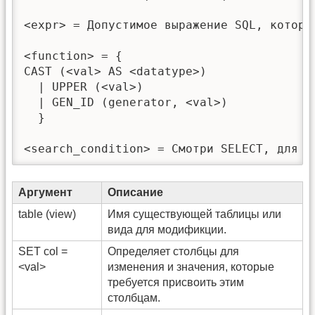
<expr> = Допустимое выражение SQL, которо
<function> = {

CAST (<val> AS <datatype>)

  | UPPER (<val>)

  | GEN_ID (generator, <val>)

  }

<search_condition> = Смотри SELECT, для п
Аргумент
Описание
table (view)
Имя существующей таблицы или
вида для модификции.
SET col =
Определяет столбцы для
<val>
изменения и значения, которые
требуется присвоить этим
столбцам.