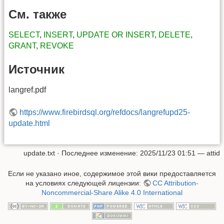
См. также
SELECT
,
INSERT
,
UPDATE OR INSERT
,
DELETE
,
GRANT
,
REVOKE
Источник
langref.pdf
https://www.firebirdsql.org/refdocs/langrefupd25-
update.html
update.txt
· Последнее изменение:
2025/11/23 01:51
—
attid
Если не указано иное, содержимое этой вики предоставляется
на условиях следующей лицензии:
CC Attribution-
Noncommercial-Share Alike 4.0 International