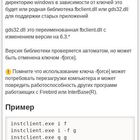
директорию windows в зависимости от ключей это
будет или родная библиотека fbclient.dll или gds32.dll
для поддержки старых приложений
gds32.dll это переименованная fbclient.dll с
изменением версии на 6.3.*
Версия библиотеки проверяется автоматом, но может
быть отменена ключом -f[orce].
Помните что использование ключа -f[orce] может
потребовать перезагрузки компьютера и может
повредить работоспособность других программ
работающих с Firebird или InterBase(R).
Пример
instclient.exe i f

instclient.exe i -f g

instclient.exe q g
