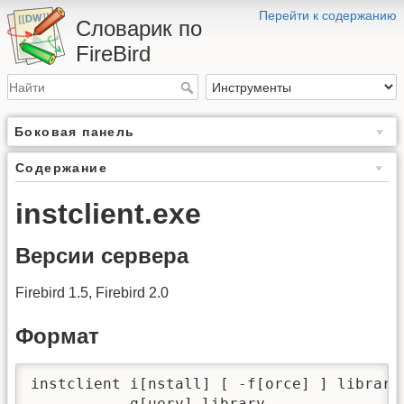
Перейти к содержанию
Словарик по
FireBird
Боковая панель
Содержание
instclient.exe
Версии сервера
Firebird 1.5, Firebird 2.0
Формат
instclient i[nstall] [ -f[orce] ] library

           q[uery] library
