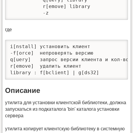
           r[emove] library

           -z
где
i[nstall] установить клиент

-f[orce]  непроверять версию

q[uery]   запрос версии клиента и кол-во у
r[emove]  удалить клиент

library : f[bclient] | g[ds32]
Описание
утилита для установки клиентской библиотеки, должна
запускаться из подкаталога 'bin' каталога установки
сервера
утилита копирует клиентскую библиотеку в системную