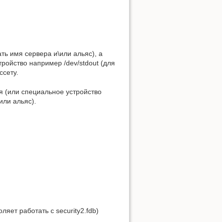
ть имя сервера и\или альяс), а
ройство например /dev/stdout (для
ссету.
 (или специальное устройство
или альяс).
ляет работать с security2.fdb)