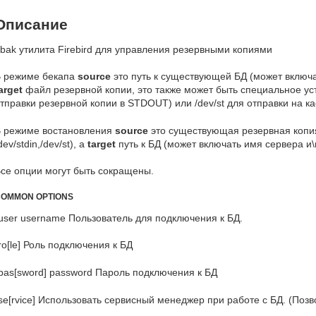
Описание
bak утилита Firebird для управления резервными копиями
 режиме бекапа
source
это путь к существующей БД (может включа
arget
файл резервной копии, это также может быть специальное уст
тправки резервной копии в STDOUT) или /dev/st для отправки на ка
 режиме востановления
source
это существующая резервная копия
dev/stdin,/dev/st), а
target
путь к БД (может включать имя сервера и\
се опции могут быть сокращены.
OMMON OPTIONS
user username Пользователь для подключения к БД.
ro[le] Роль подключения к БД
pas[sword] password Пароль подключения к БД
se[rvice] Использовать сервисный менеджер при работе с БД. (Позво