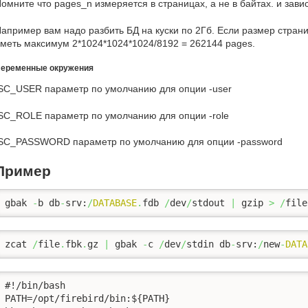
омните что pages_n измеряется в страницах, а не в байтах. и зави
апример вам надо разбить БД на куски по 2Гб. Если размер стран
меть максимум 2*1024*1024*1024/8192 = 262144 pages.
еременные окружения
SC_USER параметр по умолчанию для опции -user
SC_ROLE параметр по умолчанию для опции -role
SC_PASSWORD параметр по умолчанию для опции -password
Пример
gbak 
-
b db
-
srv:
/
DATABASE
.
fdb 
/
dev
/
stdout 
|
 gzip 
>
/
file
zcat 
/
file
.
fbk
.
gz 
|
 gbak 
-
c 
/
dev
/
stdin db
-
srv:
/
new
-
DATA
#!/bin/bash

PATH=/opt/firebird/bin:${PATH}
