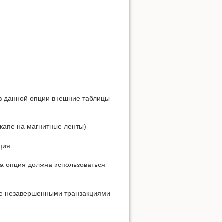
Без данной опции внешние таблицы
бэкапе на магнитные ленты)
ция.
та опция должна использоваться
ные незавершенными транзакциями