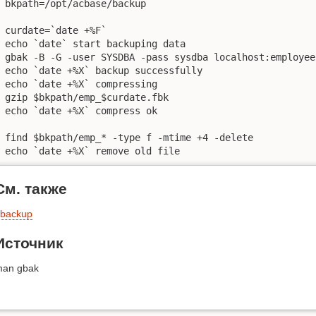
bkpath=/opt/acbase/backup 

curdate=`date +%F`

echo `date` start backuping data

gbak -B -G -user SYSDBA -pass sysdba localhost:employee
echo `date +%X` backup successfully

echo `date +%X` compressing

gzip $bkpath/emp_$curdate.fbk

echo `date +%X` compress ok

find $bkpath/emp_* -type f -mtime +4 -delete

echo `date +%X` remove old file
См. также
backup
Источник
an gbak