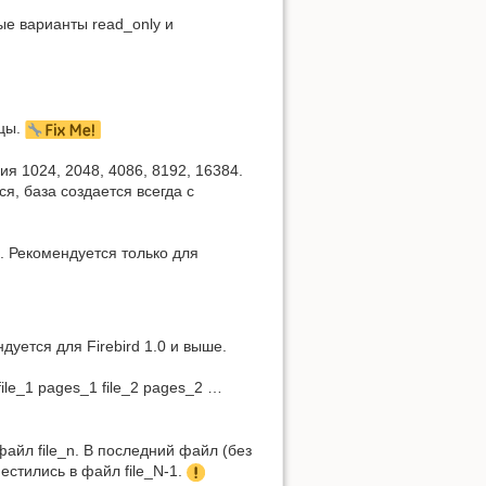
ые варианты read_only и
ицы.
я 1024, 2048, 4086, 8192, 16384.
, база создается всегда с
х. Рекомендуется только для
уется для Firebird 1.0 и выше.
file_1 pages_1 file_2 pages_2 …
айл file_n. В последний файл (без
стились в файл file_N-1.