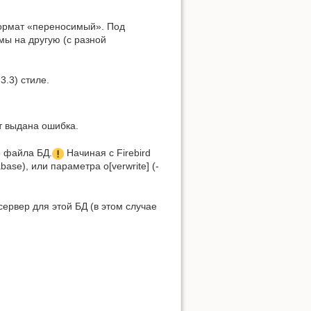
ормат «переносимый». Под
ы на другую (с разной
3.3) стиле.
ет выдана ошибка.
о файла БД.
Начиная с Firebird
ase), или параметра o[verwrite] (-
сервер для этой БД (в этом случае