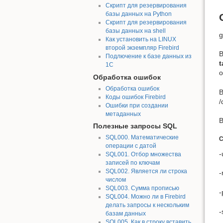
Скрипт для резервирования
базы данных на Python
Скрипт для резервирования
базы данных на shell
g
Как установить на LINUX
второй экземпляр Firebird
В
Подлючение к базе данных из
t
1С
о
Обработка ошибок
Обработка ошибок
В
Коды ошибок Firebird
/
Ошибки при создании
метаданных
В
Полезные запросы SQL
SQL000. Математические
C
операции с датой
-
SQL001. Отбор множества
записей по ключам
SQL002. Является ли строка
-
числом
SQL003. Сумма прописью
-
SQL004. Можно ли в Firebird
делать запросы к нескольким
-
базам данных
SQL005. Как в строку вставить