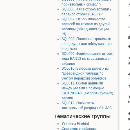
-
произвольный символ ?
SQL006. Как в строку вставить
перенос строки (CRLF) ?
-
SQL007. Отбор множества
записей по ключам из другой
-
таблицы (обход конструкции
IN)
B
SQL008. Полезные хранимые
процедуры для обслуживание
-
индексов
SQL009. Формирование штрих-
-
кода EAN13 по коду записи в
и
таблице
SQL010. Выборка данных из
"древовидной таблицы" с
-
учетом иерархии объектов
SQL011. Обмен данными
-
между базами с помощью
EXTENDENT (экспортируемых)
-
таблиц
т
SQL012. Посчитать
контрольный разряд к СНИЛС
-
Тематические группы
д
Утилиты Firebird
Системные таблицы
-