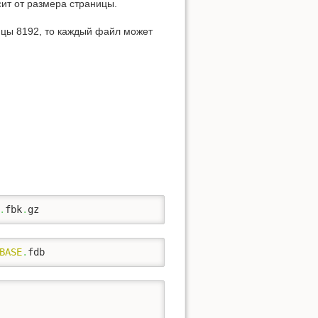
сит от размера страницы.
ицы 8192, то каждый файл может
.
fbk
.
gz
BASE
.
fdb