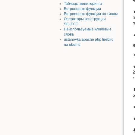
Таблицы мониторинга
Встроенные функции
-
Встроенные функции по типам
п
Операторы конструкции
п
SELECT
Неиспользуемые ключевые
-
слова
ustanovka apache php firebird
na ubuntu
R
-
-
2
r
-
о
-
-
-