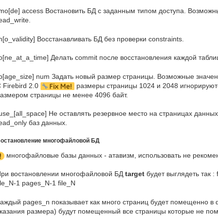
mo[de] access Востановить БД с заданным типом доступа. Возможн
ead_write.
n[o_validity] Восстанавливать БД без проверки constraints.
o[ne_at_a_time] Делать commit после восстановления каждой табл
p[age_size] num Задать новый размер страницы. Возможные значени
 Firebird 2.0
размеры страницы 1024 и 2048 игнорируются
азмером страницы не менее 4096 байт.
use_[all_space] Не оставлять резервное место на страницах данны
ead_only баз данных.
остановление многофайловой БД
многофайловые базы данных - атавизм, использовать не рекоменд
ри востановлении многофайловой БД
target
будет выглядеть так : 
ile_N-1 pages_N-1 file_N
аждый pages_n показывает как много страниц будет помещенно в ф
казания размера) будут помещенный все страницы которые не поме