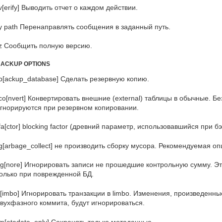
v[erify] Выводить отчет о каждом действии.
y path Перенаправлять сообщения в заданный путь.
z Сообщить полную версию.
ACKUP OPTIONS
b[ackup_database] Сделать резервную копию.
co[nvert] Конвертировать внешние (external) таблицы в обычные. 
гнорируются при резервном копировании.
fa[ctor] blocking factor (древний параметр, использовавшийся при 
g[arbage_collect] не производить сборку мусора. Рекомендуемая оп
ig[nore] Игнорировать записи не прошедшие контрольную сумму. Э
олько при поврежденной БД.
l[imbo] Игнорировать транзакции в limbo. Изменения, произведен
вухфазного коммита, будут игнорироваться.
m[etadata_only] Сохранять только метаданные.