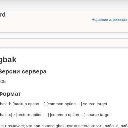
rd
Недавние изменения
gbak
Версии сервера
ВСЕ
Формат
bak -b [backup option …] [common option …] source target
bak -c|-r [restore option …] [common option …] source target
-c|-r означает, что при вызове gbak нужно использовать либо -c, либо