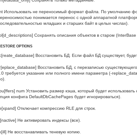
nt Использовать не переносимый формат файла. По умолчанию ф
ереносимостью понимается перенос с одной аппаратной платформ
оследовательностью младших и старших байт в целых числах).
ol[d_descriptions] Сохранять описания объектов в старом (InterBase 
ESTORE OPTIONS
c[reate_database] Восстановить БД. Если файл БД существует, буд
r[eplace_database] Восстановить БД, с перезаписью существующег
.0 требуется указание или полного имени параметра (-replace_datab
 o).
bu[ffers] num Установить размер кэша, который будет использовать 
пция конфига DefaultDbCachePages будет игнорироваться).
e[xpand] Отключает компрессию RLE для строк.
i[nactive] Не активировать индексы (все).
k[ill] Не восстанавливать теневую копию.