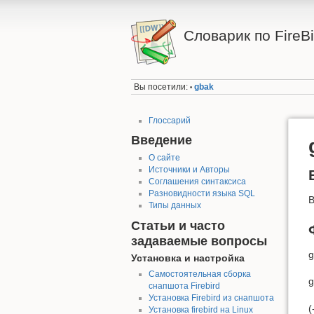
Словарик по FireBi
Вы посетили:
gbak
•
Глоссарий
Введение
О сайте
Источники и Авторы
Соглашения синтаксиса
Разновидности языка SQL
Типы данных
Статьи и часто
задаваемые вопросы
g
Установка и настройка
Самостоятельная сборка
g
снапшота Firebird
Установка Firebird из снапшота
(
Установка firebird на Linux