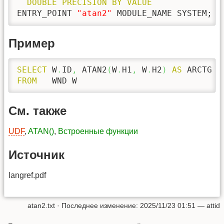
DOUBLE
PRECISION
BY
VALUE
ENTRY_POINT 
"atan2"
 MODULE_NAME SYSTEM;
Пример
SELECT
 W
.
ID
,
 ATAN2
(
W
.
H1
,
 W
.
H2
)
AS
FROM
   WND W
См. также
UDF
,
ATAN()
,
Встроенные функции
Источник
langref.pdf
atan2.txt
· Последнее изменение:
2025/11/23 01:51
—
attid