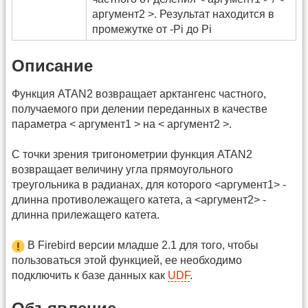
аргумент2 >. Результат находится в
промежутке от -Pi до Pi
Описание
Функция ATAN2 возвращает арктангенс частного,
получаемого при делении переданных в качестве
параметра < аргумент1 > на < аргумент2 >.
С точки зрения тригонометрии функция ATAN2
возвращает величину угла прямоугольного
треугольника в радианах, для которого <аргумент1> -
длинна противолежащего катета, а <аргумент2> -
длинна прилежащего катета.
В Firebird версии младше 2.1 для того, чтобы
пользоваться этой функцией, ее необходимо
подключить к базе данных как
UDF
.