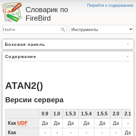
Перейти к содержанию
Словарик по
FireBird
Боковая панель
Содержание
ATAN2()
Версии сервера
0.9
1.0
1.5.3
1.5.4
1.5.5
2.0
2.1
Как
UDF
Да
Да
Да
Да
Да
Да
-
Как
-
-
-
-
-
-
Да