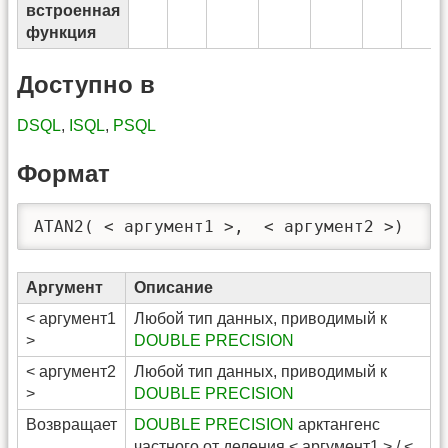
встроенная
функция
Доступно в
DSQL
,
ISQL
,
PSQL
Формат
ATAN2( < аргумент1 >,  < аргумент2 >)
Аргумент
Описание
< аргумент1
Любой тип данных, приводимый к
>
DOUBLE PRECISION
< аргумент2
Любой тип данных, приводимый к
>
DOUBLE PRECISION
Возвращает
DOUBLE PRECISION
арктангенс
частного от деления < аргумент1 > / <